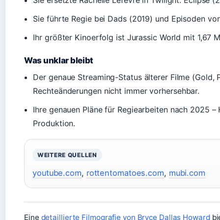
Sie ersetzte Rachelle Lefevre in Twilight: Eclipse (
Sie führte Regie bei Dads (2019) und Episoden vo
Ihr größter Kinoerfolg ist Jurassic World mit 1,67 
Was unklar bleibt
Der genaue Streaming-Status älterer Filme (Gold, 
Rechteänderungen nicht immer vorhersehbar.
Ihre genauen Pläne für Regiearbeiten nach 2025 – H
Produktion.
WEITERE QUELLEN
youtube.com
,
rottentomatoes.com
,
mubi.com
Eine
detaillierte Filmografie von Bryce Dallas Howard
bi