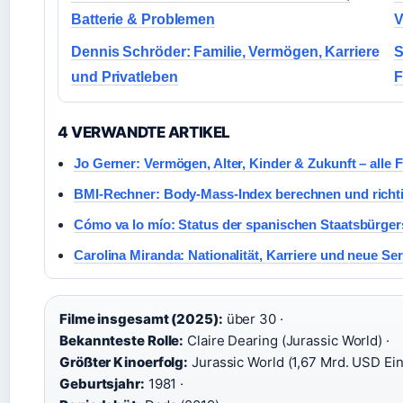
Batterie & Problemen
V
Dennis Schröder: Familie, Vermögen, Karriere
S
und Privatleben
F
4 VERWANDTE ARTIKEL
Jo Gerner: Vermögen, Alter, Kinder & Zukunft – alle 
BMI-Rechner: Body-Mass-Index berechnen und richt
Cómo va lo mío: Status der spanischen Staatsbürger
Carolina Miranda: Nationalität, Karriere und neue Ser
Filme insgesamt (2025):
über 30 ·
Bekannteste Rolle:
Claire Dearing (Jurassic World) ·
Größter Kinoerfolg:
Jurassic World (1,67 Mrd. USD Eins
Geburtsjahr:
1981 ·