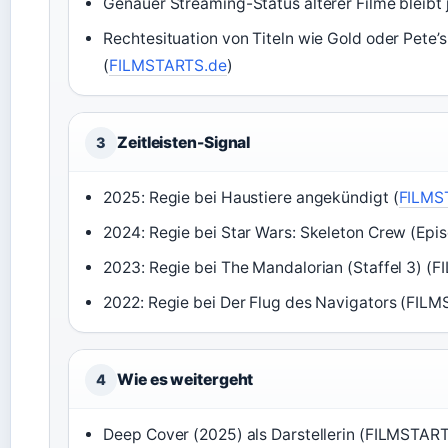
Genauer Streaming-Status älterer Filme bleibt 
Rechtesituation von Titeln wie Gold oder Pete’
(
FILMSTARTS.de
)
Zeitleisten-Signal
3
2025: Regie bei Haustiere angekündigt (
FILMS
2024: Regie bei Star Wars: Skeleton Crew (Ep
2023: Regie bei The Mandalorian (Staffel 3) 
2022: Regie bei Der Flug des Navigators (FIL
Wie es weitergeht
4
Deep Cover (2025) als Darstellerin (FILMSTAR