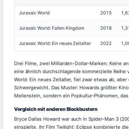
Jurassic World
2015
1,6
Jurassic World: Fallen Kingdom
2018
1,3
Jurassic World: Ein neues Zeitalter
2022
1,0
Drei Filme, zwei Milliarden-Dollar-Marken: Keine an
eine ähnlich durchschlagende kommerzielle Reihe vo
World: Ein neues Zeitalter, fiel zwar etwas ab, aber d
Schwergewicht. Das Muster: Howards größter Kinoer
Meilenstein, sondern ein Popkultur-Phänomen, das e
Vergleich mit anderen Blockbustern
Bryce Dallas Howard war auch in Spider-Man 3 (20
einspielte. Ihr Film Twilight: Eclipse kombinierte