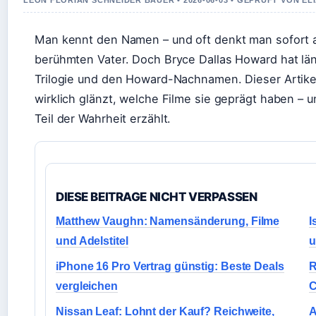
LEON FLORIAN SCHNEIDER BAUER • 2026-06-03 • GEPRUFT VON E
Man kennt den Namen – und oft denkt man sofort a
berühmten Vater. Doch Bryce Dallas Howard hat län
Trilogie und den Howard-Nachnamen. Dieser Artikel
wirklich glänzt, welche Filme sie geprägt haben –
Teil der Wahrheit erzählt.
DIESE BEITRAGE NICHT VERPASSEN
Matthew Vaughn: Namensänderung, Filme
I
und Adelstitel
u
iPhone 16 Pro Vertrag günstig: Beste Deals
R
vergleichen
C
Nissan Leaf: Lohnt der Kauf? Reichweite,
A