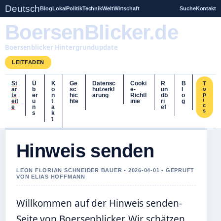
Deutsch
Blog
Lokal
Politik
Technik
Welt
Wirtschaft
Suche
Kontakt
BoersenBlicker.de
Boersenblicker Hintergrundupdate
LEITFADEN
St
Ü
K
Ge
Datensc
Cooki
R
B
T
ar
b
o
sc
hutzerkl
e-
un
l
o
p
ts
er
n
hic
ärung
Richtl
db
o
i
eit
u
t
hte
inie
ri
g
c
e
n
a
ef
s
s
k
t
Hinweis senden
LEON FLORIAN SCHNEIDER BAUER • 2026-04-01 • GEPRUFT
VON ELIAS HOFFMANN
Willkommen auf der Hinweis senden-
Seite von Boersenblicker. Wir schätzen