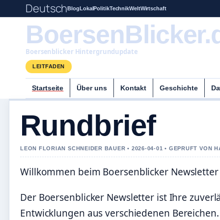
Deutsch
Blog
Lokal
Politik
Technik
Welt
Wirtschaft
BoersenBlicker.
Boersenblicker Hintergrundupdate
LEITFADEN
Startseite
Über uns
Kontakt
Geschichte
Da
Rundbrief
LEON FLORIAN SCHNEIDER BAUER • 2026-04-01 • GEPRUFT VON 
Willkommen beim Boersenblicker Newsletter
Der Boersenblicker Newsletter ist Ihre zuver
Entwicklungen aus verschiedenen Bereichen. 