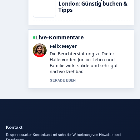
London: Günstig buchen &
Tipps
Live-Kommentare
Laura Becker
Gute Verifikationsarbeit zu Magnus
Carlsen: Vermögen, Elo und Rekorde.
Mehr Medien sollten so schreiben.
3 MIN ZUVOR
Kontakt
Responsestarker Kontaktkanal mit schneller Weiterleitung von Hinweisen und
Korrekturen.