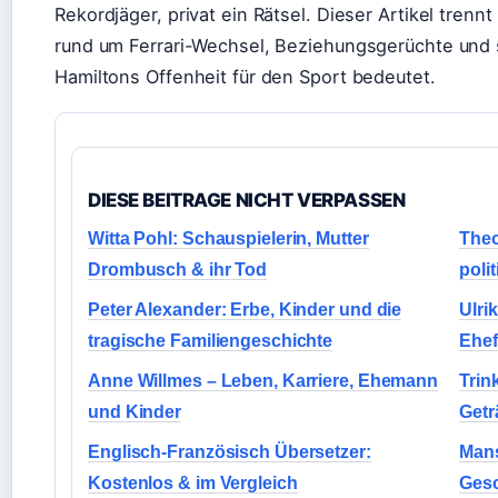
Rekordjäger, privat ein Rätsel. Dieser Artikel tren
rund um Ferrari-Wechsel, Beziehungsgerüchte und
Hamiltons Offenheit für den Sport bedeutet.
DIESE BEITRAGE NICHT VERPASSEN
Witta Pohl: Schauspielerin, Mutter
Theo
Drombusch & ihr Tod
poli
Peter Alexander: Erbe, Kinder und die
Ulri
tragische Familiengeschichte
Ehef
Anne Willmes – Leben, Karriere, Ehemann
Trin
und Kinder
Getr
Englisch-Französisch Übersetzer:
Mans
Kostenlos & im Vergleich
Gesc