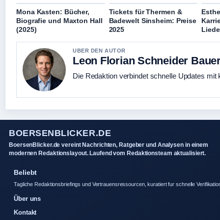
Mona Kasten: Bücher,
Tickets für Thermen &
Esthe
Biografie und Maxton Hall
Badewelt Sinsheim: Preise
Karri
(2025)
2025
Liede
UBER DEN AUTOR
Leon Florian Schneider Baue
Die Redaktion verbindet schnelle Updates mit 
BOERSENBLICKER.DE
BoersenBlicker.de vereint Nachrichten, Ratgeber und Analysen in einem
modernen Redaktionslayout. Laufend vom Redaktionsteam aktualisiert.
Beliebt
Tagliche Redaktionsbriefings und Vertrauensressourcen, kuratiert fur schnelle Verifikatio
Über uns
Kontakt