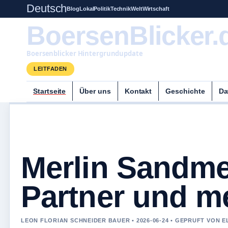
Deutsch
Blog
Lokal
Politik
Technik
Welt
Wirtschaft
BoersenBlicker.
Boersenblicker Hintergrundupdate
LEITFADEN
Startseite
Über uns
Kontakt
Geschichte
Da
Merlin Sandmey
Partner und m
LEON FLORIAN SCHNEIDER BAUER • 2026-06-24 • GEPRUFT VON 