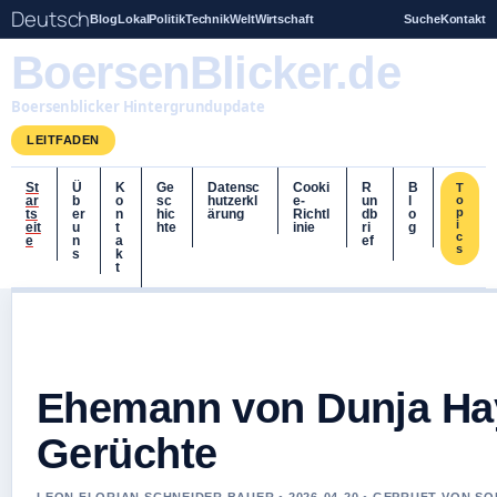
Deutsch
Blog
Lokal
Politik
Technik
Welt
Wirtschaft
Suche
Kontakt
BoersenBlicker.de
Boersenblicker Hintergrundupdate
LEITFADEN
St
Ü
K
Ge
Datensc
Cooki
R
B
T
ar
b
o
sc
hutzerkl
e-
un
l
o
p
ts
er
n
hic
ärung
Richtl
db
o
i
eit
u
t
hte
inie
ri
g
c
e
n
a
ef
s
s
k
t
Ehemann von Dunja Haya
Gerüchte