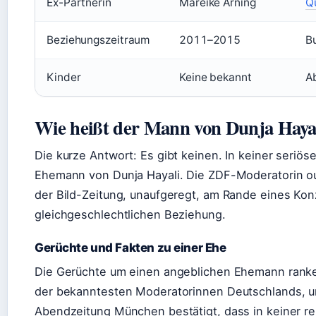
Ex-Partnerin
Mareike Arning
Q
Beziehungszeitraum
2011–2015
Bu
Kinder
Keine bekannt
A
Wie heißt der Mann von Dunja Haya
Die kurze Antwort: Es gibt keinen. In keiner seriös
Ehemann von Dunja Hayali. Die ZDF-Moderatorin ou
der Bild-Zeitung, unaufgeregt, am Rande eines Konze
gleichgeschlechtlichen Beziehung.
Gerüchte und Fakten zu einer Ehe
Die Gerüchte um einen angeblichen Ehemann ranken
der bekanntesten Moderatorinnen Deutschlands, und
Abendzeitung München bestätigt, dass in keiner re