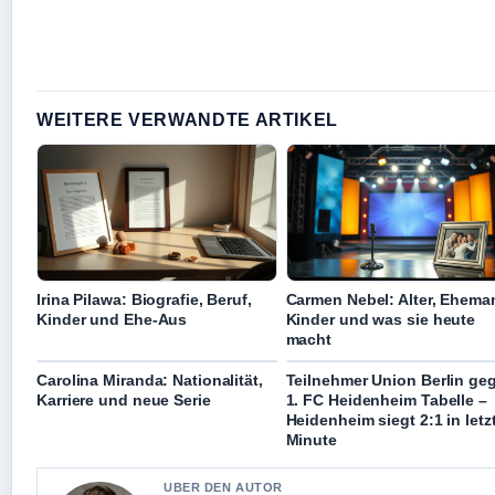
WEITERE VERWANDTE ARTIKEL
Irina Pilawa: Biografie, Beruf,
Carmen Nebel: Alter, Ehema
Kinder und Ehe-Aus
Kinder und was sie heute
macht
Carolina Miranda: Nationalität,
Teilnehmer Union Berlin ge
Karriere und neue Serie
1. FC Heidenheim Tabelle –
Heidenheim siegt 2:1 in letz
Minute
UBER DEN AUTOR