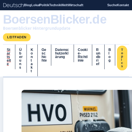
Deutsch
Blog
Lokal
Politik
Technik
Welt
Wirtschaft
Suche
Kontakt
BoersenBlicker.de
Boersenblicker Hintergrundupdate
LEITFADEN
St
Ü
K
Ge
Datensc
Cooki
R
B
T
ar
b
o
sc
hutzerkl
e-
un
l
o
p
ts
er
n
hic
ärung
Richtl
db
o
i
eit
u
t
hte
inie
ri
g
c
e
n
a
ef
s
s
k
t