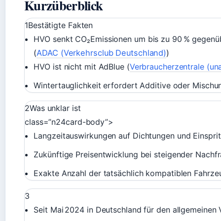
Kurzüberblick
1
Bestätigte Fakten
HVO senkt CO₂Emissionen um bis zu 90 % gegenüb
(
ADAC (Verkehrsclub Deutschland)
)
HVO ist nicht mit AdBlue (
Verbraucherzentrale (un
Wintertauglichkeit erfordert Additive oder Mischu
2
Was unklar ist
class=”n24card-body”>
Langzeitauswirkungen auf Dichtungen und Einspri
Zukünftige Preisentwicklung bei steigender Nachf
Exakte Anzahl der tatsächlich kompatiblen Fahrz
3
Seit Mai 2024 in Deutschland für den allgemeinen 