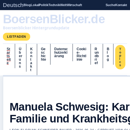
Deutsch
Blog
Lokal
Politik
Technik
Welt
Wirtschaft
Suche
Kontakt
BoersenBlicker.de
Boersenblicker Hintergrundupdate
LEITFADEN
St
Ü
K
Ge
Datensc
Cooki
R
B
T
ar
b
o
sc
hutzerkl
e-
un
l
o
p
ts
er
n
hic
ärung
Richtl
db
o
i
eit
u
t
hte
inie
ri
g
c
e
n
a
ef
s
s
k
t
Manuela Schwesig: Karr
Familie und Krankheits