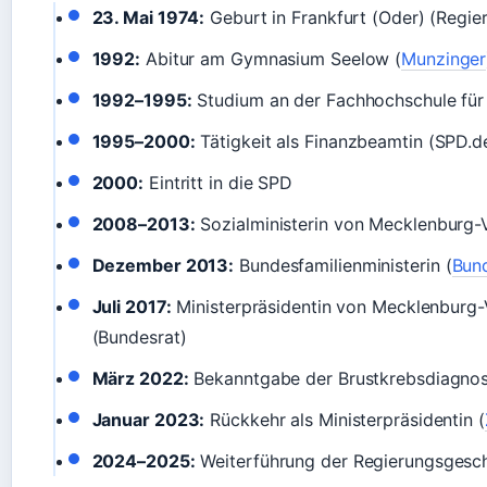
23. Mai 1974:
Geburt in Frankfurt (Oder) (Regie
1992:
Abitur am Gymnasium Seelow (
Munzinger
1992–1995:
Studium an der Fachhochschule für 
1995–2000:
Tätigkeit als Finanzbeamtin (SPD.d
2000:
Eintritt in die SPD
2008–2013:
Sozialministerin von Mecklenburg
Dezember 2013:
Bundesfamilienministerin (
Bund
Juli 2017:
Ministerpräsidentin von Mecklenbur
(Bundesrat)
März 2022:
Bekanntgabe der Brustkrebsdiagnos
Januar 2023:
Rückkehr als Ministerpräsidentin (
2024–2025:
Weiterführung der Regierungsgesc