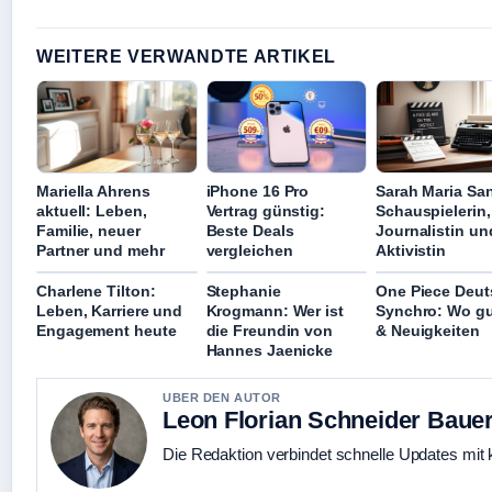
WEITERE VERWANDTE ARTIKEL
Mariella Ahrens
iPhone 16 Pro
Sarah Maria Sa
aktuell: Leben,
Vertrag günstig:
Schauspielerin,
Familie, neuer
Beste Deals
Journalistin un
Partner und mehr
vergleichen
Aktivistin
Charlene Tilton:
Stephanie
One Piece Deut
Leben, Karriere und
Krogmann: Wer ist
Synchro: Wo g
Engagement heute
die Freundin von
& Neuigkeiten
Hannes Jaenicke
UBER DEN AUTOR
Leon Florian Schneider Baue
Die Redaktion verbindet schnelle Updates mit 