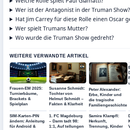
Welche Rolle spielt Paul Giamatti?
Wer ist der Antagonist in der Truman Show?
Hat Jim Carrey für diese Rolle einen Oscar
Wer spielt Trumans Mutter?
Wo wurde die Truman Show gedreht?
WEITERE VERWANDTE ARTIKEL
Frauen-EM 2025:
Susanne Schmidt:
Peter Alexander:
Turnierbäume,
Tochter von
Erbe, Kinder und
Brackets &
Helmut Schmidt –
die tragische
Spielplan
Fakten & Klarheit
Familiengeschichte
SIM-Karten-PIN
1. FC Magdeburg
Samira Klampfl:
ändern: Anleitung
– Darm tadt 98:
Herkunft,
für Android &
1:1, Auf tellungen
Trennung, Kinder