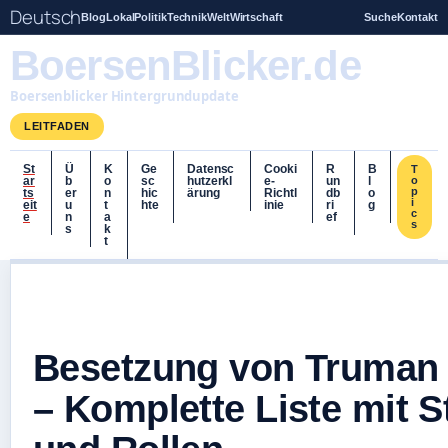
Deutsch
Blog
Lokal
Politik
Technik
Welt
Wirtschaft
Suche
Kontakt
BoersenBlicker.de
Boersenblicker Hintergrundupdate
LEITFADEN
St
Ü
K
Ge
Datensc
Cooki
R
B
T
ar
b
o
sc
hutzerkl
e-
un
l
o
p
ts
er
n
hic
ärung
Richtl
db
o
i
eit
u
t
hte
inie
ri
g
c
e
n
a
ef
s
s
k
t
Besetzung von Truman
– Komplette Liste mit S