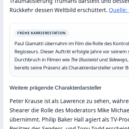
Traumatisierung Trumans darstellt und desse
Rückkehr dessen Weltbild erschüttert.
Quelle: 
FRÜHE KARRIERESTATION
Paul Giamatti übernahm im Film die Rolle des Kontro
Regisseurs. Dieser Auftritt erfolgte Jahre vor seinem
Durchbruch in Filmen wie
The Illusionist
und
Sideways
bereits seine Präsenz als Charakterdarsteller unter Be
Weitere prägende Charakterdarsteller
Peter Krause ist als Lawrence zu sehen, währ
Shearer die Rolle des Moderators Mike Micha
übernimmt. Philip Baker Hall agiert als TV-Pr
Besitzer des Senders, und Tony Todd erschein