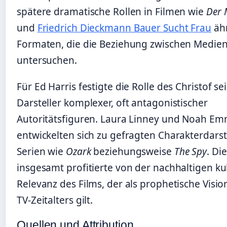
spätere dramatische Rollen in Filmen wie
Der
und
Friedrich Dieckmann Bauer Sucht Frau
äh
Formaten, die die Beziehung zwischen Medien
untersuchen.
Für Ed Harris festigte die Rolle des Christof se
Darsteller komplexer, oft antagonistischer
Autoritätsfiguren. Laura Linney und Noah Em
entwickelten sich zu gefragten Charakterdarst
Serien wie
Ozark
beziehungsweise
The Spy
. Di
insgesamt profitierte von der nachhaltigen ku
Relevanz des Films, der als prophetische Vision
TV-Zeitalters gilt.
Quellen und Attribution