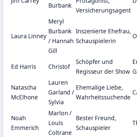
Jim Carrey
Protagonist,
D
Burbank
Versicherungsagent
Meryl
Burbank
Inszenierte Ehefrau,
Laura Linney
O
/ Hannah
Schauspielerin
Gill
Schöpfer und
E
Ed Harris
Christof
Regisseur der Show
G
Lauren
Natascha
Ehemalige Liebe,
Garland /
C
McElhone
Wahrheitssuchende
Sylvia
Marlon /
Noah
Bester Freund,
Louis
T
Emmerich
Schauspieler
Coltrane