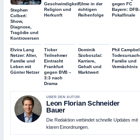
Geschwindigkeit,
Filme in der
gegen FC
Religion und
richtigen
Bayern: DFB-
Stephen
Herkunft
Reihenfolge
Pokalfinale
Colbert:
Show,
Diagnose,
Tragödie und
Kontroversen
Elvira Lang
Ticker
Dominik
Phil Campbel
Netzer: Alter,
Teilnehmer
Szoboszlai:
Todesursach
Familie und
Eintracht
Karriere,
Familie und
Leben mit
Frankfurt
Gehalt und
Vermächtnis
Günter Netzer
gegen BVB –
Marktwert
3:3 nach
Drama
UBER DEN AUTOR
Leon Florian Schneider
Bauer
Die Redaktion verbindet schnelle Updates mit
klaren Einordnungen.