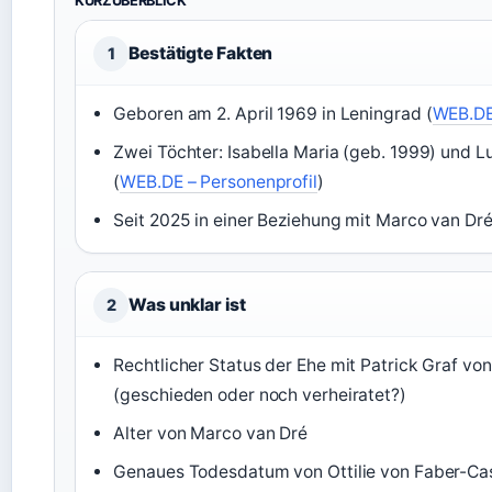
KURZÜBERBLICK
Bestätigte Fakten
1
Geboren am 2. April 1969 in Leningrad (
WEB.DE
Zwei Töchter: Isabella Maria (geb. 1999) und 
(
WEB.DE – Personenprofil
)
Seit 2025 in einer Beziehung mit Marco van Dré
Was unklar ist
2
Rechtlicher Status der Ehe mit Patrick Graf von
(geschieden oder noch verheiratet?)
Alter von Marco van Dré
Genaues Todesdatum von Ottilie von Faber-Cas