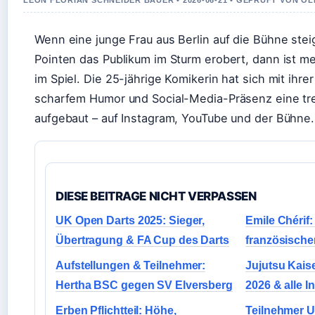
LEON FLORIAN SCHNEIDER BAUER • 2026-06-21 • GEPRUFT VON O
Wenn eine junge Frau aus Berlin auf die Bühne ste
Pointen das Publikum im Sturm erobert, dann ist me
im Spiel. Die 25-jährige Komikerin hat sich mit ihr
scharfem Humor und Social-Media-Präsenz eine t
aufgebaut – auf Instagram, YouTube und der Bühne.
DIESE BEITRAGE NICHT VERPASSEN
UK Open Darts 2025: Sieger,
Emile Chérif:
Übertragung & FA Cup des Darts
französische
Aufstellungen & Teilnehmer:
Jujutsu Kaise
Hertha BSC gegen SV Elversberg
2026 & alle I
Erben Pflichtteil: Höhe,
Teilnehmer U