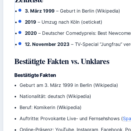
3. März 1999
– Geburt in Berlin (Wikipedia)
2019
– Umzug nach Köln (oeticket)
2020
– Deutscher Comedypreis: Best Newcomer
12. November 2023
– TV-Special “Jungfrau” verö
Bestätigte Fakten vs. Unklares
Bestätigte Fakten
Geburt am 3. März 1999 in Berlin (Wikipedia)
Nationalität: deutsch (Wikipedia)
Beruf: Komikerin (Wikipedia)
Auftritte: Provokante Live- und Fernsehshows (
Spa
Online-Präsenz: YouTube, Instagram, Facebook, Po