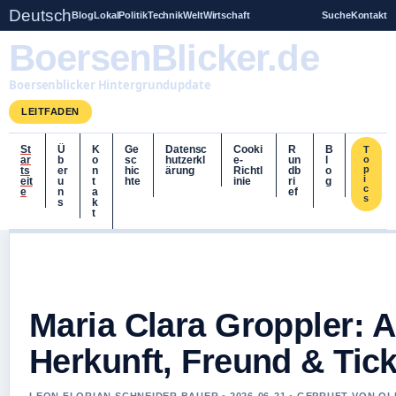
Deutsch
Blog
Lokal
Politik
Technik
Welt
Wirtschaft
Suche
Kontakt
BoersenBlicker.de
Boersenblicker Hintergrundupdate
LEITFADEN
St
Ü
K
Ge
Datensc
Cooki
R
B
T
ar
b
o
sc
hutzerkl
e-
un
l
o
p
ts
er
n
hic
ärung
Richtl
db
o
i
eit
u
t
hte
inie
ri
g
c
e
n
a
ef
s
s
k
t
Maria Clara Groppler: Al
Herkunft, Freund & Tic