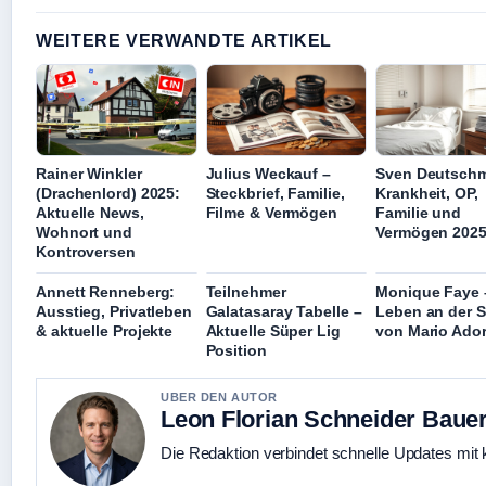
WEITERE VERWANDTE ARTIKEL
Rainer Winkler
Julius Weckauf –
Sven Deutsch
(Drachenlord) 2025:
Steckbrief, Familie,
Krankheit, OP,
Aktuelle News,
Filme & Vermögen
Familie und
Wohnort und
Vermögen 202
Kontroversen
Annett Renneberg:
Teilnehmer
Monique Faye 
Ausstieg, Privatleben
Galatasaray Tabelle –
Leben an der S
& aktuelle Projekte
Aktuelle Süper Lig
von Mario Ador
Position
UBER DEN AUTOR
Leon Florian Schneider Baue
Die Redaktion verbindet schnelle Updates mit 