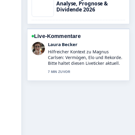
Analyse, Prognose &
Dividende 2026
Live-Kommentare
Nico Hoffmann
Die Berichterstattung zu Morgan
Freeman heute: Diagnose, Partner,
Wohnort und... wirkt solide und sehr
gut nachvollziehbar.
9 MIN ZUVOR