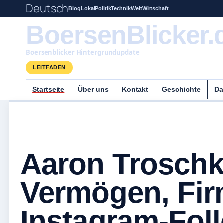
Deutsch
Blog
Lokal
Politik
Technik
Welt
Wirtschaft
BoersenBlicker.
Boersenblicker Hintergrundupdate
LEITFADEN
Startseite
Über uns
Kontakt
Geschichte
Da
Aaron Troschk
Vermögen, Fi
Instagram-Fol