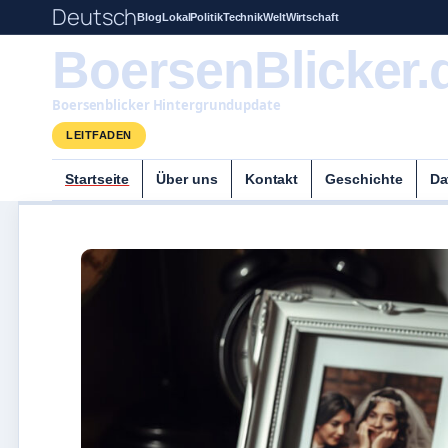
Deutsch
Blog
Lokal
Politik
Technik
Welt
Wirtschaft
BoersenBlicker.
Boersenblicker Hintergrundupdate
LEITFADEN
Startseite
Über uns
Kontakt
Geschichte
Da