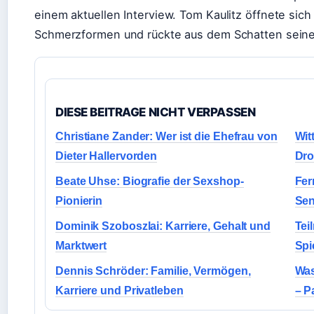
einem aktuellen Interview. Tom Kaulitz öffnete sich
Schmerzformen und rückte aus dem Schatten seines 
DIESE BEITRAGE NICHT VERPASSEN
Christiane Zander: Wer ist die Ehefrau von
Wit
Dieter Hallervorden
Dro
Beate Uhse: Biografie der Sexshop-
Fer
Pionierin
Sen
Dominik Szoboszlai: Karriere, Gehalt und
Tei
Marktwert
Spi
Dennis Schröder: Familie, Vermögen,
Was
Karriere und Privatleben
– P