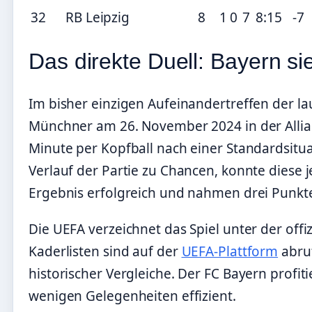
32
RB Leipzig
8
1
0
7
8:15
-7
Das direkte Duell: Bayern si
Im bisher einzigen Aufeinandertreffen der l
Münchner am 26. November 2024 in der Allian
Minute per Kopfball nach einer Standardsitua
Verlauf der Partie zu Chancen, konnte diese 
Ergebnis erfolgreich und nahmen drei Punkte
Die UEFA verzeichnet das Spiel unter der offi
Kaderlisten sind auf der
UEFA-Plattform
abruf
historischer Vergleiche. Der FC Bayern profi
wenigen Gelegenheiten effizient.