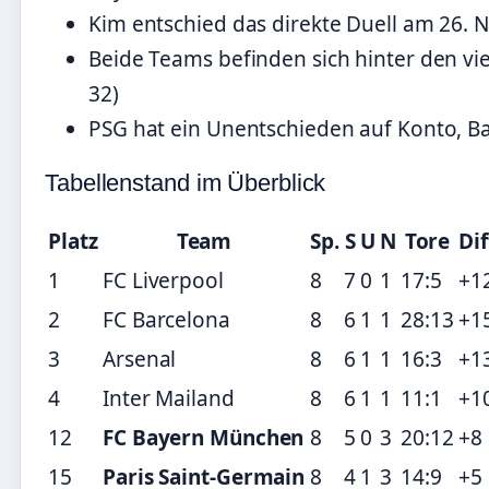
Kim entschied das direkte Duell am 26. 
Beide Teams befinden sich hinter den vi
32)
PSG hat ein Unentschieden auf Konto, Ba
Tabellenstand im Überblick
Platz
Team
Sp.
S
U
N
Tore
Dif
1
FC Liverpool
8
7
0
1
17:5
+1
2
FC Barcelona
8
6
1
1
28:13
+1
3
Arsenal
8
6
1
1
16:3
+1
4
Inter Mailand
8
6
1
1
11:1
+1
12
FC Bayern München
8
5
0
3
20:12
+8
15
Paris Saint-Germain
8
4
1
3
14:9
+5