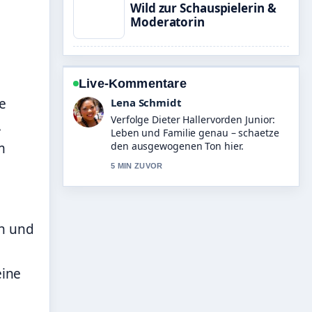
Wild zur Schauspielerin &
Moderatorin
Live-Kommentare
e
Felix Meyer
Hilfreicher Kontext zu Magnus
.
Carlsen: Vermögen, Elo und Rekorde.
m
Bitte haltet diesen Liveticker aktuell.
7 MIN ZUVOR
en und
eine