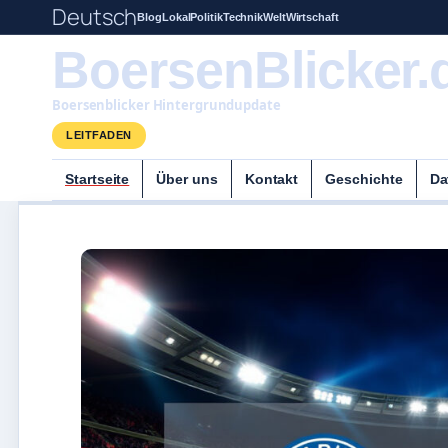
Deutsch
Blog
Lokal
Politik
Technik
Welt
Wirtschaft
BoersenBlicker.
Boersenblicker Hintergrundupdate
LEITFADEN
Startseite
Über uns
Kontakt
Geschichte
Da