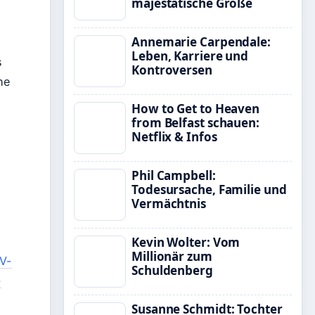
majestätische Größe
Annemarie Carpendale:
Leben, Karriere und
s
Kontroversen
he
How to Get to Heaven
from Belfast schauen:
Netflix & Infos
Phil Campbell:
Todesursache, Familie und
Vermächtnis
Kevin Wolter: Vom
Millionär zum
V-
Schuldenberg
-
Susanne Schmidt: Tochter