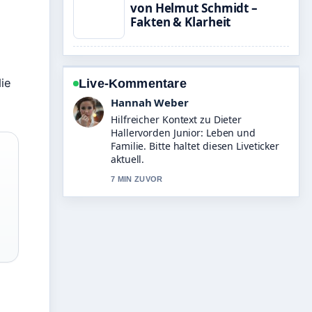
e
von Helmut Schmidt –
Fakten & Klarheit
ie
Live-Kommentare
Tim Vogel
Die Berichterstattung zu Arzu
Bazman: Kinder, Privatleben und
Karriere wirkt solide und sehr gut
nachvollziehbar.
9 MIN ZUVOR