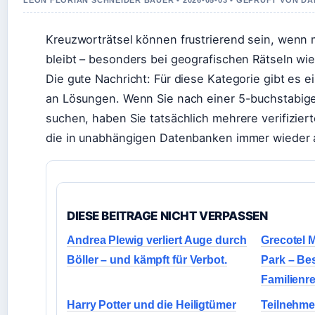
LEON FLORIAN SCHNEIDER BAUER • 2026-05-03 • GEPRUFT VON D
Kreuzworträtsel können frustrierend sein, wenn
bleibt – besonders bei geografischen Rätseln wie
Die gute Nachricht: Für diese Kategorie gibt es 
an Lösungen. Wenn Sie nach einer 5-buchstabig
suchen, haben Sie tatsächlich mehrere verifizier
die in unabhängigen Datenbanken immer wieder 
DIESE BEITRAGE NICHT VERPASSEN
Andrea Plewig verliert Auge durch
Grecotel 
Böller – und kämpft für Verbot.
Park – Bes
Familienre
Harry Potter und die Heiligtümer
Teilnehme