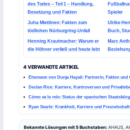
des Todes – Teil 1 – Handlung,
Fußballna
Besetzung und Fakten
Spieler
Juha Miettinen: Fakten zum
Ulrike Her
tödlichen Nürburgring-Unfall
Buch, Stu
Henning Krautmacher: Warum er
Marc Anth
die Höhner verließ und heute lebt
Beziehun
4 VERWANDTE ARTIKEL
Ehemann von Dunja Hayali: Partnerin, Fakten und
Declan Rice: Karriere, Kontroversen und Privatlebe
Cómo va lo mío: Status der spanischen Staatsbürg
Ryan Searle: Krankheit, Karriere und Freundschaf
Bekannte Lösungen mit 5 Buchstaben:
AHAUS, AH