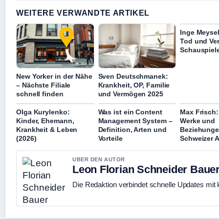
WEITERE VERWANDTE ARTIKEL
Inge Meysel
Tod und Ve
Schauspiele
New Yorker in der Nähe
Sven Deutschmanek:
– Nächste Filiale
Krankheit, OP, Familie
schnell finden
und Vermögen 2025
Olga Kurylenko:
Was ist ein Content
Max Frisch:
Kinder, Ehemann,
Management System –
Werke und
Krankheit & Leben
Definition, Arten und
Beziehunge
(2026)
Vorteile
Schweizer 
UBER DEN AUTOR
Leon Florian Schneider Baue
Die Redaktion verbindet schnelle Updates mit 