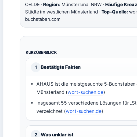
OELDE ·
Region:
Münsterland, NRW ·
Häufige Kreu
Städte im westlichen Münsterland ·
Top-Quelle:
wor
buchstaben.com
KURZÜBERBLICK
Bestätigte Fakten
1
AHAUS ist die meistgesuchte 5-Buchstaben-
Münsterland (
wort-suchen.de
)
Insgesamt 55 verschiedene Lösungen für „St
verzeichnet (
wort-suchen.de
)
Was unklar ist
2