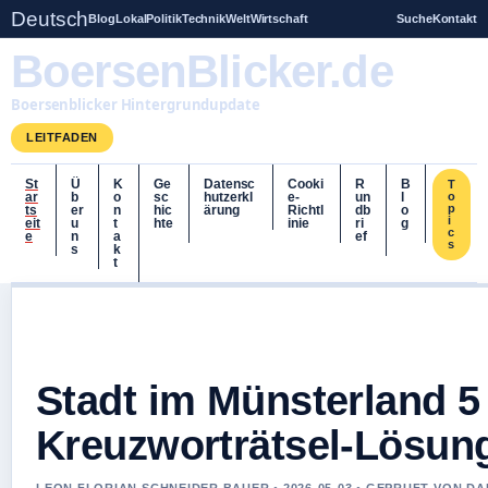
Deutsch
Blog
Lokal
Politik
Technik
Welt
Wirtschaft
Suche
Kontakt
BoersenBlicker.de
Boersenblicker Hintergrundupdate
LEITFADEN
St
Ü
K
Ge
Datensc
Cooki
R
B
T
ar
b
o
sc
hutzerkl
e-
un
l
o
p
ts
er
n
hic
ärung
Richtl
db
o
i
eit
u
t
hte
inie
ri
g
c
e
n
a
ef
s
s
k
t
Stadt im Münsterland 5
Kreuzworträtsel-Lösun