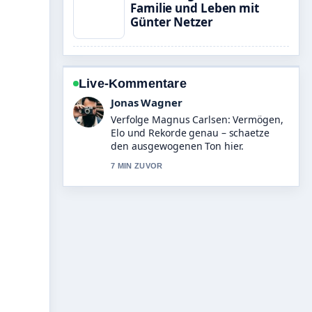
Familie und Leben mit
Günter Netzer
Live-Kommentare
Lena Schmidt
Hilfreicher Kontext zu Morgan
Freeman heute: Diagnose, Partner,
Wohnort und.... Bitte haltet diesen
Liveticker aktuell.
9 MIN ZUVOR