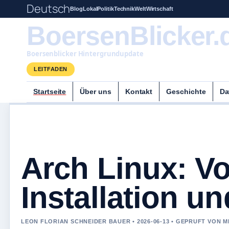
Deutsch
Blog
Lokal
Politik
Technik
Welt
Wirtschaft
BoersenBlicker.
Boersenblicker Hintergrundupdate
LEITFADEN
Startseite
Über uns
Kontakt
Geschichte
Da
Arch Linux: Vo
Installation u
LEON FLORIAN SCHNEIDER BAUER • 2026-06-13 • GEPRUFT VON M