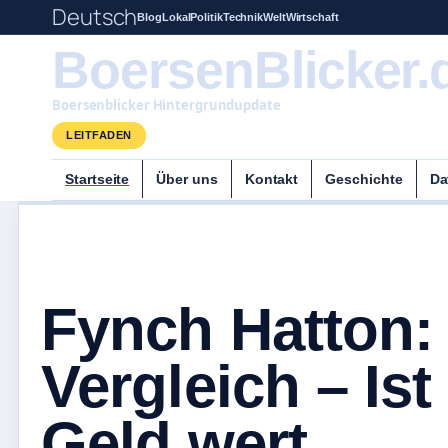
Deutsch
Blog
Lokal
Politik
Technik
Welt
Wirtschaft
BoersenBlicker.
Boersenblicker Hintergrundupdate
LEITFADEN
Startseite
Über uns
Kontakt
Geschichte
Da
Fynch Hatton: 
Vergleich – Ist
Geld wert