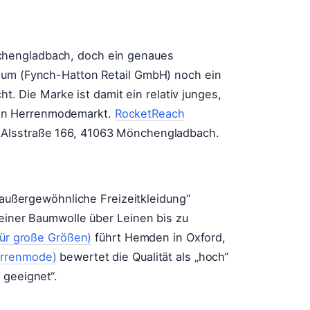
chengladbach, doch ein genaues
sum (Fynch-Hatton Retail GmbH) noch ein
cht. Die Marke ist damit ein relativ junges,
en Herrenmodemarkt.
RocketReach
 Alsstraße 166, 41063 Mönchengladbach.
 „außergewöhnliche Freizeitkleidung“
reiner Baumwolle über Leinen bis zu
für große Größen)
führt Hemden in Oxford,
errenmode)
bewertet die Qualität als „hoch“
 geeignet“.