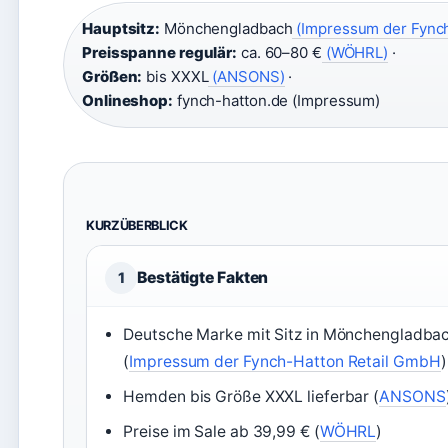
Hauptsitz:
Mönchengladbach
(Impressum der Fynch
Preisspanne regulär:
ca. 60–80 €
(WÖHRL)
·
Größen:
bis XXXL
(ANSONS)
·
Onlineshop:
fynch-hatton.de (Impressum)
KURZÜBERBLICK
Bestätigte Fakten
1
Deutsche Marke mit Sitz in Mönchengladba
(
Impressum der Fynch-Hatton Retail GmbH
)
Hemden bis Größe XXXL lieferbar (
ANSONS
Preise im Sale ab 39,99 € (
WÖHRL
)